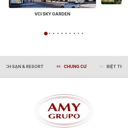
VCI SKY GARDEN
HÁCH SẠN & RESORT
CHUNG CƯ
BIỆT THỰ
HÁCH SẠN & RESORT
CHUNG CƯ
BIỆT THỰ