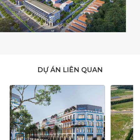
D
Ự
Á
N
L
I
Ê
N
Q
U
A
N