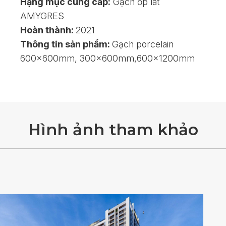
Hạng mục cung cấp:
Gạch ốp lát
AMYGRES
Hoàn thành:
2021
Thông tin sản phẩm:
Gạch porcelain
600x600mm, 300x600mm,600x1200mm
H
ì
n
h
ả
n
h
t
h
a
m
k
h
ả
o