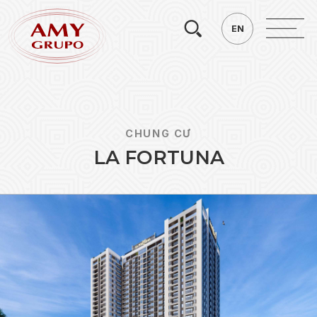
Tìm
EN
EN
kiếm.
CHUNG CƯ
L
A
F
O
R
T
U
N
A