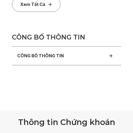
Xem Tất Cả
C
Ô
N
G
B
Ố
T
H
Ô
N
G
T
I
N
CÔNG BỐ THÔNG TIN
CÔNG BỐ THÔNG TIN
Quên mật khẩu?
T
h
ô
n
g
t
i
n
C
h
ứ
n
g
k
h
o
á
n