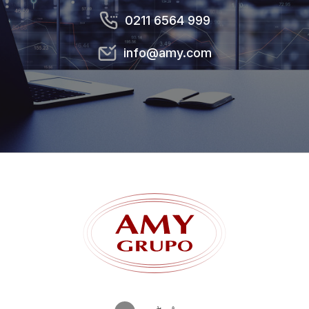
0211 6564 999
0211 6564 999
info@amy.com
info@amy.com