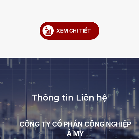
ĐĂNG KÝ
ĐĂNG NHẬP
XEM CHI TIẾT
XEM CHI TIẾT
T
h
ô
n
g
t
i
n
L
i
ê
n
h
ệ
CÔNG TY CỔ PHẦN CÔNG NGHIỆP
Á MỸ