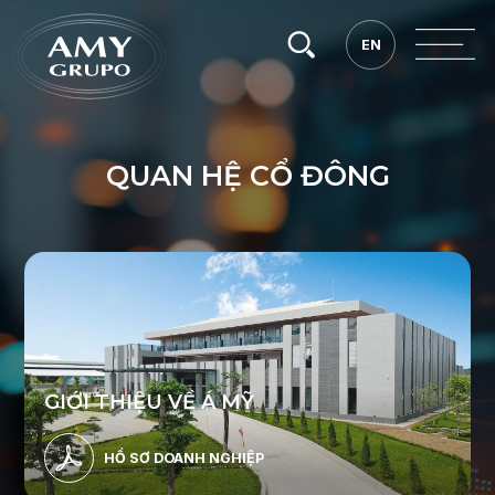
Tìm
EN
EN
kiếm.
Q
U
A
N
H
Ệ
C
Ổ
Đ
Ô
N
G
G
I
Ớ
I
T
H
I
Ệ
U
V
Ề
Á
M
Ỹ
HỒ SƠ DOANH NGHIỆP