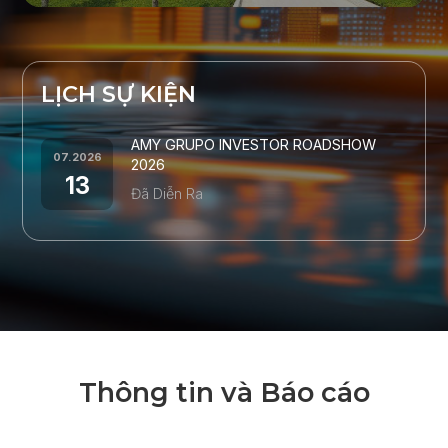
L
Ị
C
H
S
Ự
K
I
Ệ
N
AMY GRUPO INVESTOR ROADSHOW
07.2026
2026
13
Đã Diễn Ra
T
h
ô
n
g
t
i
n
v
à
B
á
o
c
á
o