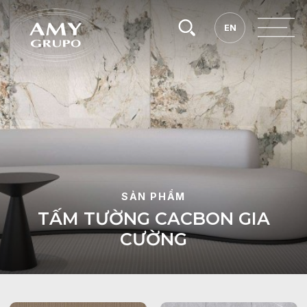
Tìm
EN
EN
kiếm.
SẢN PHẨM
T
Ấ
M
T
Ư
Ờ
N
G
C
A
C
B
O
N
G
I
A
C
Ư
Ờ
N
G