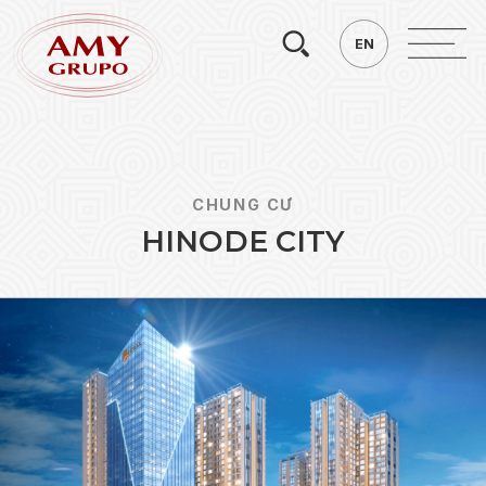
Tìm
EN
EN
kiếm.
CHUNG CƯ
H
I
N
O
D
E
C
I
T
Y