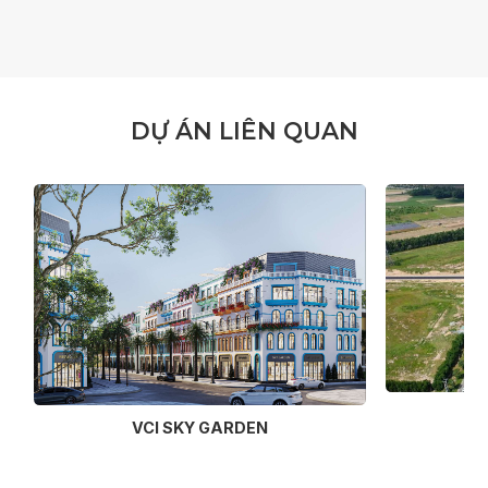
D
Ự
Á
N
L
I
Ê
N
Q
U
A
N
VCI SKY GARDEN