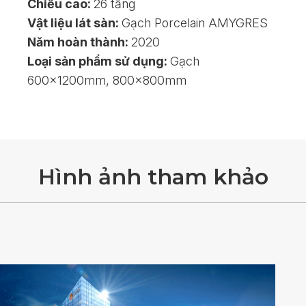
Chiều cao:
26 tầng
Vật liệu lát sàn:
Gạch Porcelain AMYGRES
Năm hoàn thành:
2020
Loại sản phẩm sử dụng:
Gạch
600x1200mm, 800x800mm
H
ì
n
h
ả
n
h
t
h
a
m
k
h
ả
o