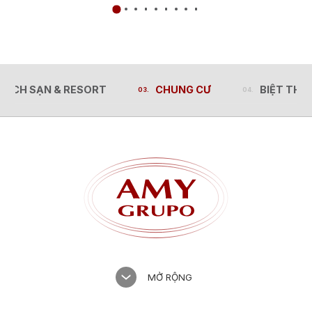
HÁCH SẠN & RESORT
CHUNG CƯ
BIỆT THỰ
HÁCH SẠN & RESORT
CHUNG CƯ
BIỆT THỰ
MỞ RỘNG