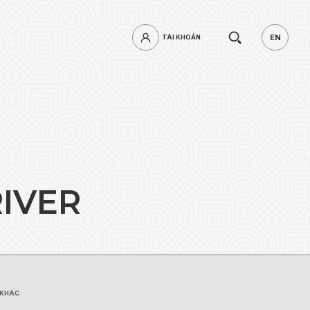
Tìm
EN
TÀI KHOẢN
TÀI KHOẢN
EN
kiếm.
R
I
V
E
R
mật khẩu?
ĐĂNG NHẬP
 KHÁC