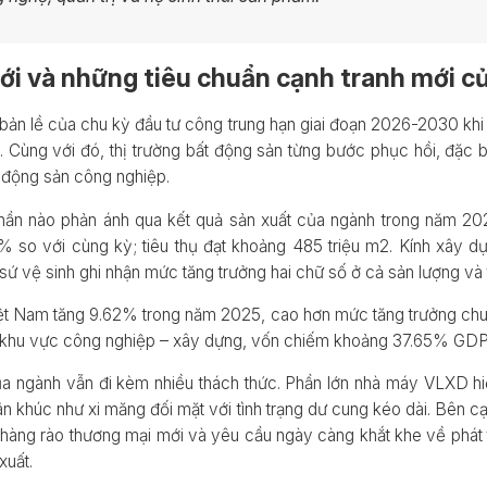
ới và những tiêu chuẩn cạnh tranh mới 
n lề của chu kỳ đầu tư công trung hạn giai đoạn 2026-2030 khi
g. Cùng với đó, thị trường bất động sản từng bước phục hồi, đặc 
t động sản công nghiệp.
phần nào phản ánh qua kết quả sản xuất của ngành trong năm 202
% so với cùng kỳ; tiêu thụ đạt khoảng 485 triệu m2. Kính xây d
 sứ vệ sinh ghi nhận mức tăng trưởng hai chữ số ở cả sản lượng và t
ệt Nam tăng 9.62% trong năm 2025, cao hơn mức tăng trưởng chung
ng khu vực công nghiệp – xây dựng, vốn chiếm khoảng 37.65% GDP
của ngành vẫn đi kèm nhiều thách thức. Phần lớn nhà máy VLXD 
ân khúc như xi măng đối mặt với tình trạng dư cung kéo dài. Bên cạn
các hàng rào thương mại mới và yêu cầu ngày càng khắt khe về phát
xuất.