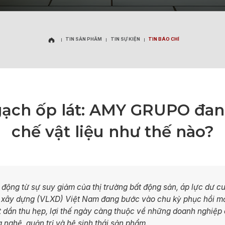
TIN SẢN PHẨM
TIN SỰ KIỆN
TIN BÁO CHÍ
TIN SẢN PHẨM
TIN SỰ KIỆN
TIN BÁO CHÍ
gạch ốp lát: AMY GRUPO đa
chế vật liệu như thế nào?
động từ sự suy giảm của thị trường bất động sản, áp lực dư c
u xây dựng (VLXD) Việt Nam đang bước vào chu kỳ phục hồi mới
 dần thu hẹp, lợi thế ngày càng thuộc về những doanh nghiệp c
 nghệ, quản trị và hệ sinh thái sản phẩm.