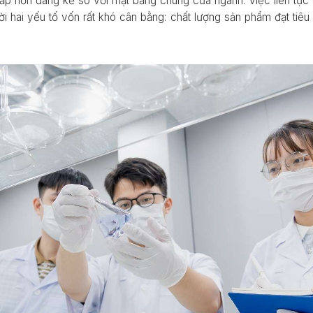
hấp hơn đáng kể so với mặt bằng chung của ngành. Việc liên tục
ời hai yếu tố vốn rất khó cân bằng: chất lượng sản phẩm đạt tiêu