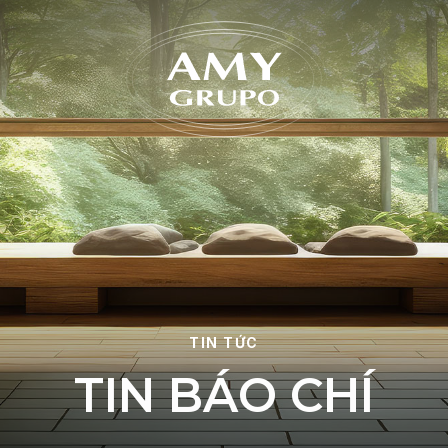
Quên 
TIN TỨC
T
I
N
B
Á
O
C
H
Í
ĐĂNG KÝ