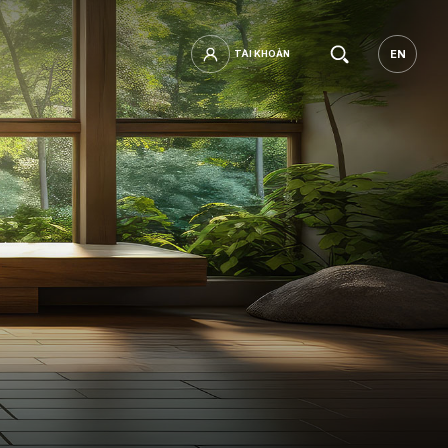
Tìm
EN
TÀI KHOẢN
TÀI KHOẢN
EN
kiếm.
mật khẩu?
ĐĂNG NHẬP