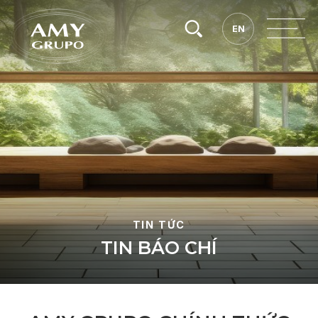
Tìm
EN
EN
kiếm.
TIN TỨC
T
I
N
B
Á
O
C
H
Í