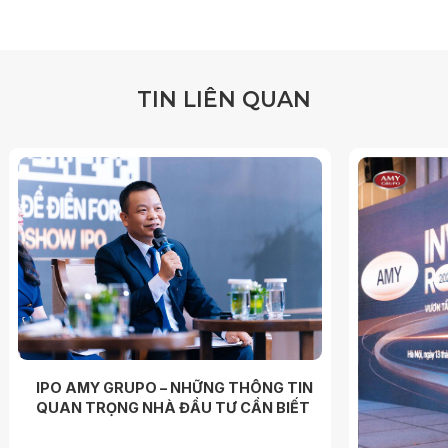
T
I
N
L
I
Ê
N
Q
U
A
N
IPO AMY GRUPO – NHỮNG THÔNG TIN
QUAN TRỌNG NHÀ ĐẦU TƯ CẦN BIẾT