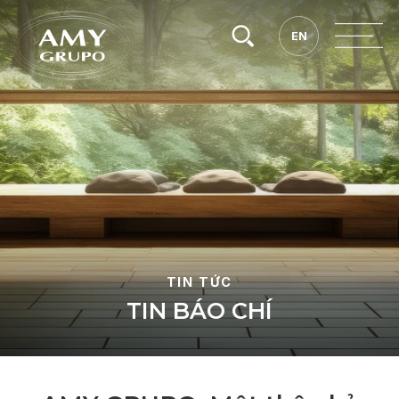
Tìm
EN
EN
kiếm.
TIN TỨC
T
I
N
B
Á
O
C
H
Í