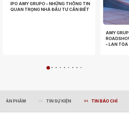
IPO AMY GRUPO – NHỮNG THÔNG TIN
QUAN TRỌNG NHÀ ĐẦU TƯ CẦN BIẾT
AMY GRUP
ROADSHOW
– LAN TỎ
N SẢN PHẨM
TIN SỰ KIỆN
TIN BÁO CHÍ
N SẢN PHẨM
TIN SỰ KIỆN
TIN BÁO CHÍ