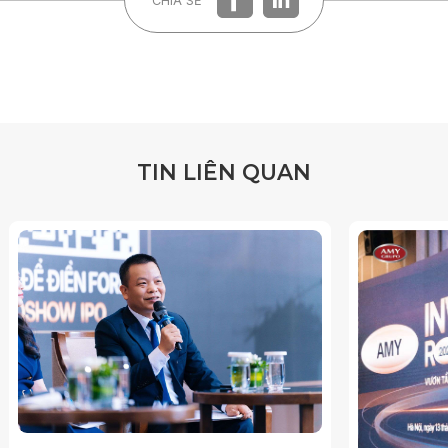
CHIA SẺ
T
I
N
L
I
Ê
N
Q
U
A
N