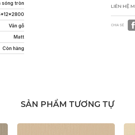
 sóng tròn
LIÊN HỆ 
5*12*2800
LIÊN HỆ 
Vân gỗ
CHIA SẺ
Matt
Còn hàng
S
Ả
N
P
H
Ẩ
M
T
Ư
Ơ
N
G
T
Ự
Nam
Nữ