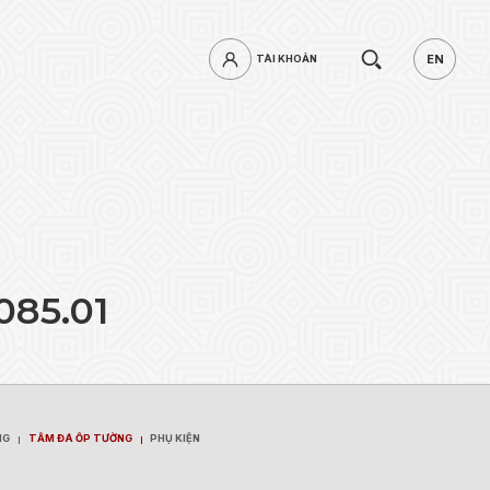
Tìm
EN
TÀI KHOẢN
TÀI KHOẢN
EN
kiếm.
0
8
5
.
0
1
mật khẩu?
ĐĂNG NHẬP
NG
TẤM ĐÁ ỐP TƯỜNG
PHỤ KIỆN
NG
TẤM ĐÁ ỐP TƯỜNG
PHỤ KIỆN