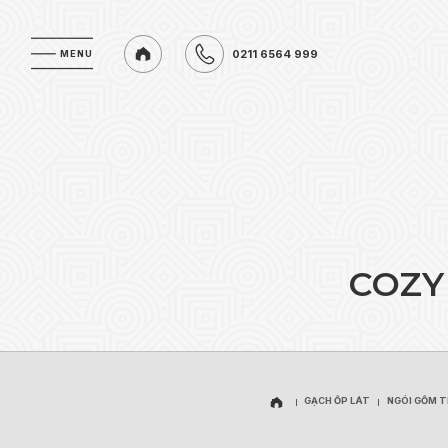
0211 6564 999
MENU
MENU
0211 6564 999
C
O
Z
Y
GẠCH ỐP LÁT
NGÓI GỐM 
GẠCH ỐP LÁT
NGÓI GỐM 