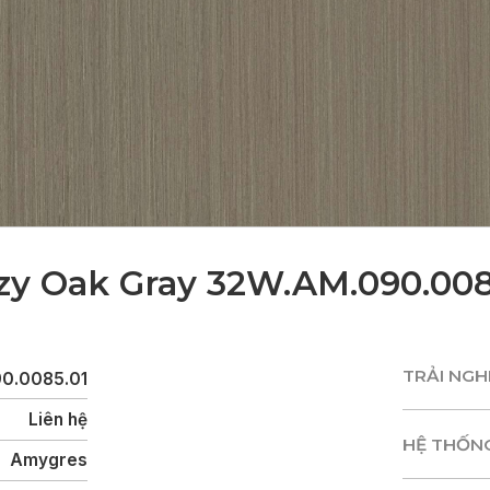
zy Oak Gray 32W.AM.090.008
TRẢI NG
0.0085.01
TRẢI NG
Liên hệ
HỆ THỐN
Amygres
HỆ THỐN