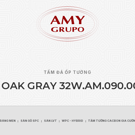
TẤM ĐÁ ỐP TƯỜNG
O
A
K
G
R
A
Y
3
2
W
.
A
M
.
0
9
0
.
0
Quên 
ĐĂNG KÝ
TRÁNG MEN
SÀN GỖ SPC
SÀN LVT
WPC - HYBRID
TẤM TƯỜNG CACBON GIA CƯỜ
TRÁNG MEN
SÀN GỖ SPC
SÀN LVT
WPC - HYBRID
TẤM TƯỜNG CACBON GIA CƯỜ