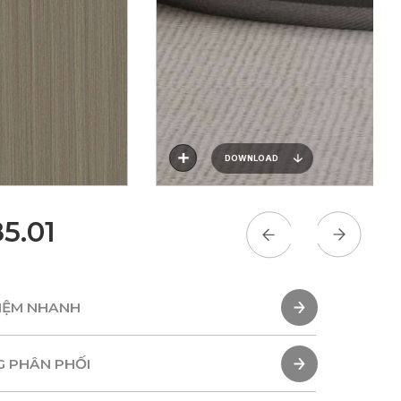
DOWNLOAD
5.01
HIỆM NHANH
HIỆM NHANH
G PHÂN PHỐI
G PHÂN PHỐI