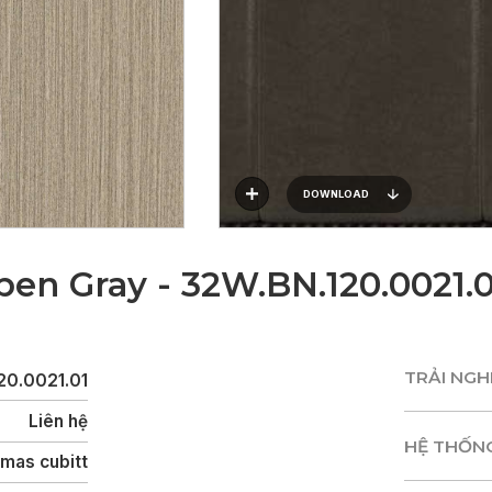
DOWNLOAD
pen Gray - 32W.BN.120.0021.0
TRẢI NG
20.0021.01
TRẢI NG
Liên hệ
HỆ THỐN
mas cubitt
HỆ THỐN