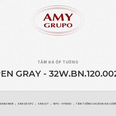
TẤM ĐÁ ỐP TƯỜNG
P
E
N
G
R
A
Y
-
3
2
W
.
B
N
.
1
2
0
.
0
0
Quên 
ĐĂNG KÝ
TRÁNG MEN
SÀN GỖ SPC
SÀN LVT
WPC - HYBRID
TẤM TƯỜNG CACBON GIA CƯỜ
TRÁNG MEN
SÀN GỖ SPC
SÀN LVT
WPC - HYBRID
TẤM TƯỜNG CACBON GIA CƯỜ