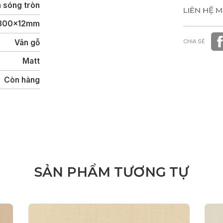
 sóng tròn
LIÊN HỆ 
800x12mm
LIÊN HỆ 
Vân gỗ
CHIA SẺ
Matt
Còn hàng
S
Ả
N
P
H
Ẩ
M
T
Ư
Ơ
N
G
T
Ự
Nam
Nữ