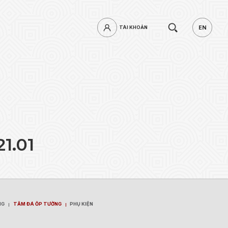
Tìm
EN
TÀI KHOẢN
TÀI KHOẢN
EN
kiếm.
2
1
.
0
1
mật khẩu?
ĐĂNG NHẬP
NG
TẤM ĐÁ ỐP TƯỜNG
PHỤ KIỆN
NG
TẤM ĐÁ ỐP TƯỜNG
PHỤ KIỆN