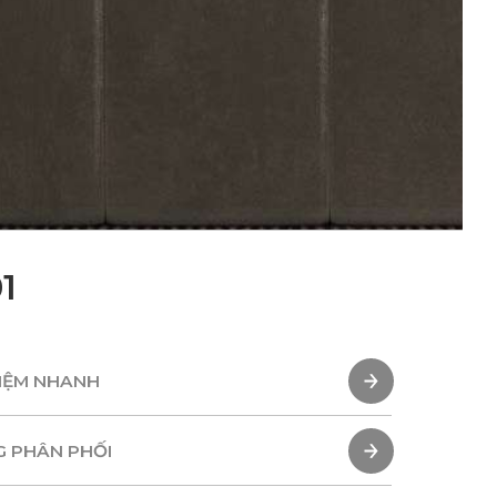
1
HIỆM NHANH
HIỆM NHANH
G PHÂN PHỐI
G PHÂN PHỐI