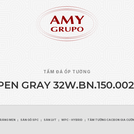
TẤM ĐÁ ỐP TƯỜNG
P
E
N
G
R
A
Y
3
2
W
.
B
N
.
1
5
0
.
0
0
2
Quên 
ĐĂNG KÝ
TRÁNG MEN
SÀN GỖ SPC
SÀN LVT
WPC - HYBRID
TẤM TƯỜNG CACBON GIA CƯỜ
TRÁNG MEN
SÀN GỖ SPC
SÀN LVT
WPC - HYBRID
TẤM TƯỜNG CACBON GIA CƯỜ