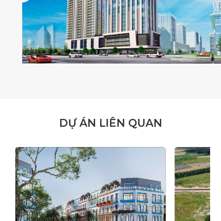
D
Ự
Á
N
L
I
Ê
N
Q
U
A
N