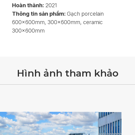
Hoàn thành:
2021
Thông tin sản phẩm:
Gạch porcelain
600x600mm, 300x600mm, ceramic
300x600mm
H
ì
n
h
ả
n
h
t
h
a
m
k
h
ả
o