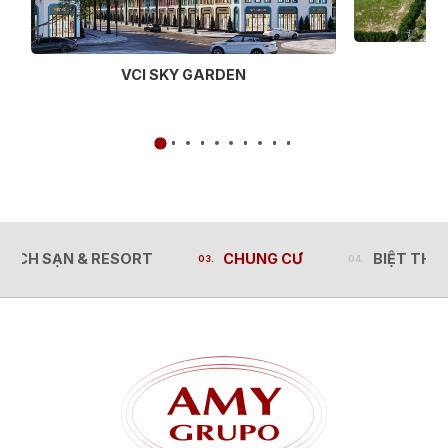
VCI SKY GARDEN
HÁCH SẠN & RESORT
CHUNG CƯ
BIỆT THỰ
HÁCH SẠN & RESORT
CHUNG CƯ
BIỆT THỰ