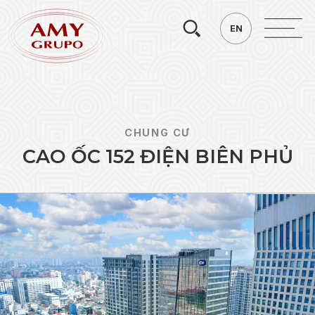
Tìm
EN
EN
kiếm.
CHUNG CƯ
C
A
O
Ố
C
1
5
2
Đ
I
Ệ
N
B
I
Ê
N
P
H
Ủ