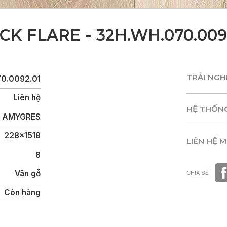
CK FLARE - 32H.WH.070.009
TRẢI NG
0.0092.01
TRẢI NG
Liên hệ
HỆ THỐN
AMYGRES
HỆ THỐN
228x1518
LIÊN HỆ 
8
LIÊN HỆ 
Vân gỗ
CHIA SẺ
Còn hàng