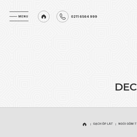
0211 6564 999
MENU
MENU
0211 6564 999
D
E
C
GẠCH ỐP LÁT
NGÓI GỐM 
GẠCH ỐP LÁT
NGÓI GỐM 