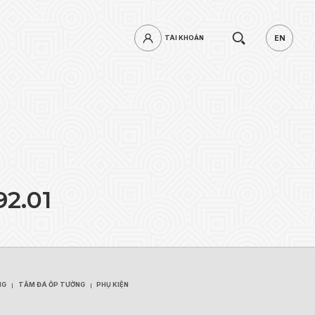
Tìm
EN
TÀI KHOẢN
TÀI KHOẢN
EN
kiếm.
9
2
.
0
1
mật khẩu?
ĐĂNG NHẬP
NG
TẤM ĐÁ ỐP TƯỜNG
PHỤ KIỆN
NG
TẤM ĐÁ ỐP TƯỜNG
PHỤ KIỆN