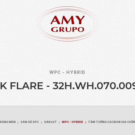
WPC - HYBRID
K
F
L
A
R
E
-
3
2
H
.
W
H
.
0
7
0
.
0
0
Quên 
ĐĂNG KÝ
TRÁNG MEN
SÀN GỖ SPC
SÀN LVT
WPC - HYBRID
TẤM TƯỜNG CACBON GIA CƯỜ
TRÁNG MEN
SÀN GỖ SPC
SÀN LVT
WPC - HYBRID
TẤM TƯỜNG CACBON GIA CƯỜ