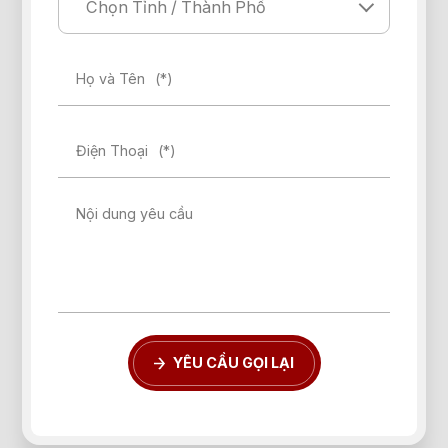
Họ và Tên
(*)
Điện Thoại
(*)
Nội dung yêu cầu
YÊU CẦU GỌI LẠI