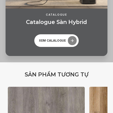
CATALOGUE
C
a
t
a
l
o
g
u
e
S
à
n
H
y
b
r
i
d
XEM CALALOGUE
S
Ả
N
P
H
Ẩ
M
T
Ư
Ơ
N
G
T
Ự