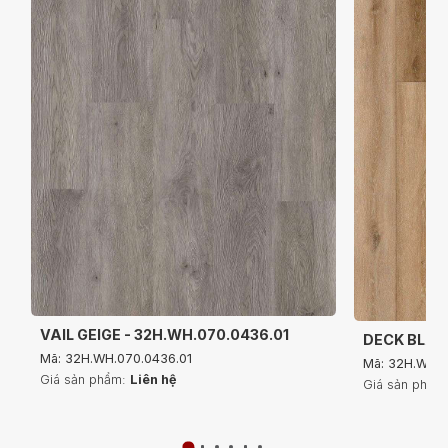
VAIL GEIGE - 32H.WH.070.0436.01
DECK BLAZE
Mã: 32H.WH.070.0436.01
Mã: 32H.WH.0
Giá sản phẩm:
Liên hệ
Giá sản phẩm