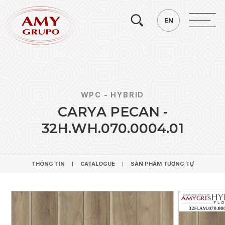
Tìm
EN
EN
kiếm.
WPC - HYBRID
C
A
R
Y
A
P
E
C
A
N
-
3
2
H
.
W
H
.
0
7
0
.
0
0
0
4
.
0
1
THÔNG TIN
CATALOGUE
SẢN PHẨM TƯƠNG TỰ
THÔNG TIN
CATALOGUE
SẢN PHẨM TƯƠNG TỰ