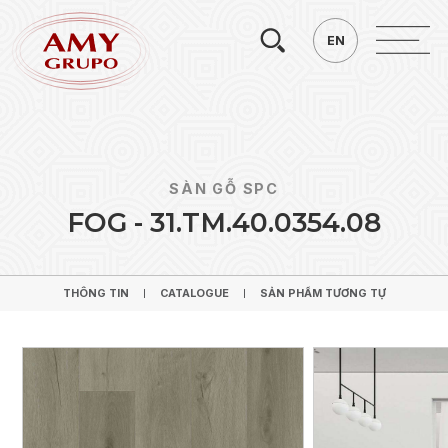
Tìm
EN
EN
kiếm.
SÀN GỖ SPC
F
O
G
-
3
1
.
T
M
.
4
0
.
0
3
5
4
.
0
8
THÔNG TIN
CATALOGUE
SẢN PHẨM TƯƠNG TỰ
THÔNG TIN
CATALOGUE
SẢN PHẨM TƯƠNG TỰ