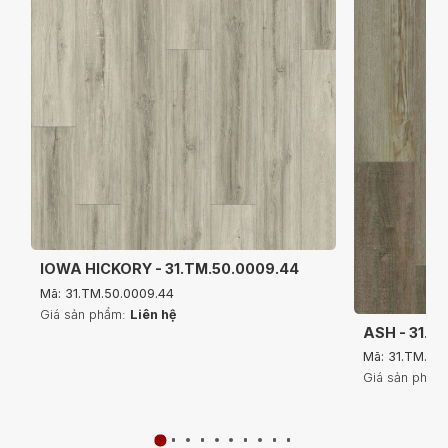
IOWA HICKORY - 31.TM.50.0009.44
Mã: 31.TM.50.0009.44
Giá sản phẩm:
Liên hệ
ASH - 31.T
Mã: 31.TM.50
Giá sản phẩm