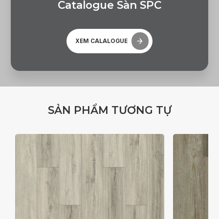
C
a
t
a
l
o
g
u
e
S
à
n
S
P
C
XEM CALALOGUE
S
Ả
N
P
H
Ẩ
M
T
Ư
Ơ
N
G
T
Ự