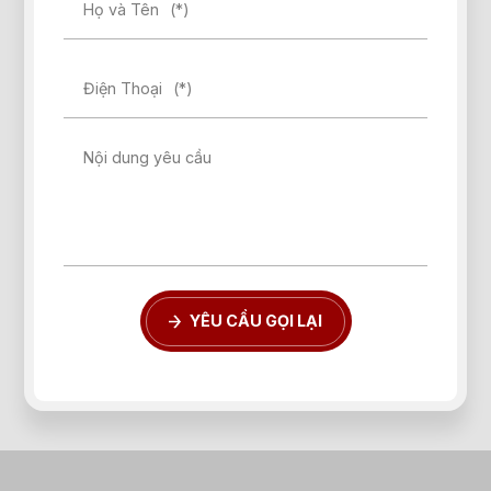
Họ và Tên
(*)
Điện Thoại
(*)
Nội dung yêu cầu
YÊU CẦU GỌI LẠI