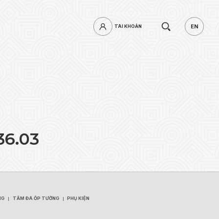
Tìm
EN
TÀI KHOẢN
TÀI KHOẢN
EN
kiếm.
3
6
.
0
3
mật khẩu?
ĐĂNG NHẬP
NG
TẤM ĐÁ ỐP TƯỜNG
PHỤ KIỆN
NG
TẤM ĐÁ ỐP TƯỜNG
PHỤ KIỆN