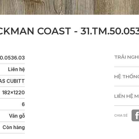
CKMAN COAST - 31.TM.50.053
TRẢI NG
50.0536.03
TRẢI NG
Liên hệ
HỆ THỐN
S CUBITT
HỆ THỐN
182x1220
LIÊN HỆ 
6
LIÊN HỆ 
Vân gỗ
CHIA SẺ
Còn hàng