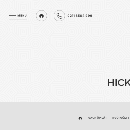
0211 6564 999
MENU
MENU
0211 6564 999
H
I
C
GẠCH ỐP LÁT
NGÓI GỐM 
GẠCH ỐP LÁT
NGÓI GỐM 