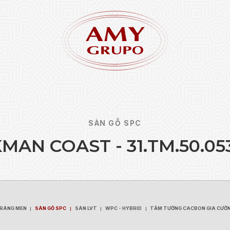
SÀN GỖ SPC
K
M
A
N
C
O
A
S
T
-
3
1
.
T
M
.
5
0
.
0
5
Quên 
ĐĂNG KÝ
TRÁNG MEN
SÀN GỖ SPC
SÀN LVT
WPC - HYBRID
TẤM TƯỜNG CACBON GIA CƯỜ
TRÁNG MEN
SÀN GỖ SPC
SÀN LVT
WPC - HYBRID
TẤM TƯỜNG CACBON GIA CƯỜ