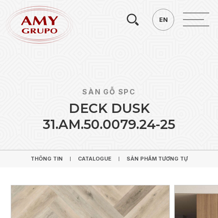
Tìm
EN
EN
kiếm.
SÀN GỖ SPC
D
E
C
K
D
U
S
K
3
1
.
A
M
.
5
0
.
0
0
7
9
.
2
4
-
2
5
THÔNG TIN
CATALOGUE
SẢN PHẨM TƯƠNG TỰ
THÔNG TIN
CATALOGUE
SẢN PHẨM TƯƠNG TỰ