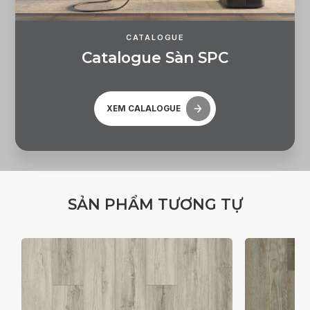
CATALOGUE
C
a
t
a
l
o
g
u
e
S
à
n
S
P
C
XEM CALALOGUE
S
Ả
N
P
H
Ẩ
M
T
Ư
Ơ
N
G
T
Ự