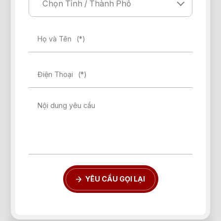
Họ và Tên
(*)
Điện Thoại
(*)
Nội dung yêu cầu
YÊU CẦU GỌI LẠI