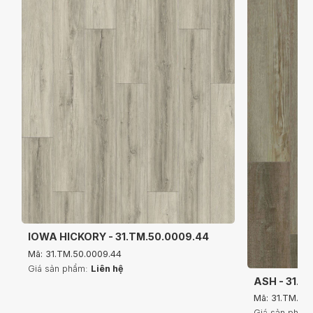
IOWA HICKORY - 31.TM.50.0009.44
Mã: 31.TM.50.0009.44
Giá sản phẩm:
Liên hệ
ASH - 31.T
Mã: 31.TM.50
Giá sản phẩm