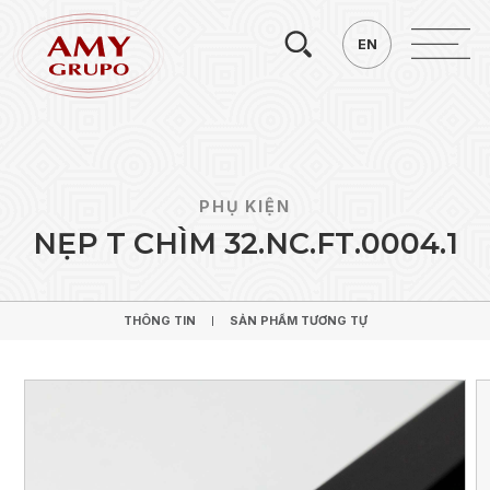
Tìm
EN
EN
kiếm.
PHỤ KIỆN
N
Ẹ
P
T
C
H
Ì
M
3
2
.
N
C
.
F
T
.
0
0
0
4
.
1
THÔNG TIN
SẢN PHẨM TƯƠNG TỰ
THÔNG TIN
SẢN PHẨM TƯƠNG TỰ