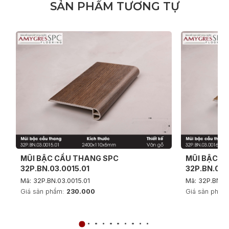
S
Ả
N
P
H
Ẩ
M
T
Ư
Ơ
N
G
T
Ự
MŨI BẬC CẦU THANG SPC
MŨI BẬC C
32P.BN.03.0015.01
32P.BN.03.
Mã: 32P.BN.03.0015.01
Mã: 32P.BN.03
Giá sản phẩm:
230.000
Giá sản phẩm