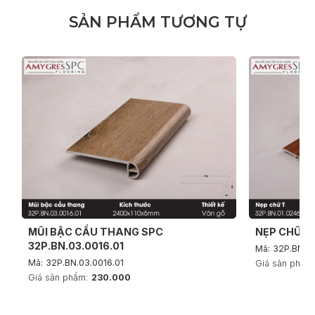
S
Ả
N
P
H
Ẩ
M
T
Ư
Ơ
N
G
T
Ự
MŨI BẬC CẦU THANG SPC
NẸP CHỮ T 
32P.BN.03.0016.01
Mã: 32P.BN.0
Mã: 32P.BN.03.0016.01
Giá sản phẩm
Giá sản phẩm:
230.000