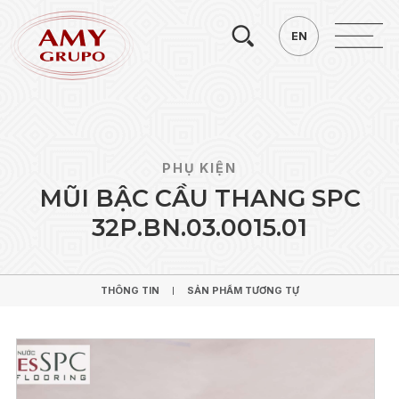
Tìm
EN
EN
kiếm.
PHỤ KIỆN
M
Ũ
I
B
Ậ
C
C
Ầ
U
T
H
A
N
G
S
P
C
3
2
P
.
B
N
.
0
3
.
0
0
1
5
.
0
1
THÔNG TIN
SẢN PHẨM TƯƠNG TỰ
THÔNG TIN
SẢN PHẨM TƯƠNG TỰ