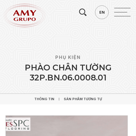
Tìm
EN
EN
kiếm.
PHỤ KIỆN
P
H
À
O
C
H
Â
N
T
Ư
Ờ
N
G
3
2
P
.
B
N
.
0
6
.
0
0
0
8
.
0
1
THÔNG TIN
SẢN PHẨM TƯƠNG TỰ
THÔNG TIN
SẢN PHẨM TƯƠNG TỰ