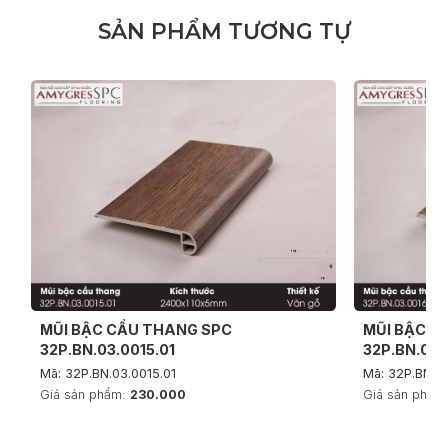
S
Ả
N
P
H
Ẩ
M
T
Ư
Ơ
N
G
T
Ự
MŨI BẬC CẦU THANG SPC
MŨI BẬC C
32P.BN.03.0015.01
32P.BN.03.
Mã: 32P.BN.03.0015.01
Mã: 32P.BN.03
Giá sản phẩm:
230.000
Giá sản phẩm