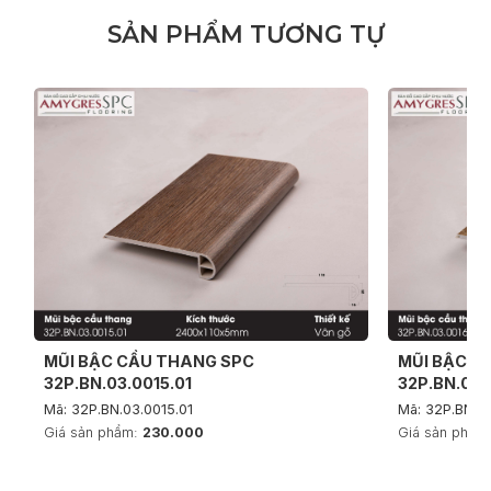
S
Ả
N
P
H
Ẩ
M
T
Ư
Ơ
N
G
T
Ự
MŨI BẬC CẦU THANG SPC
MŨI BẬC C
32P.BN.03.0015.01
32P.BN.03.
Mã: 32P.BN.03.0015.01
Mã: 32P.BN.03
Giá sản phẩm:
230.000
Giá sản phẩm