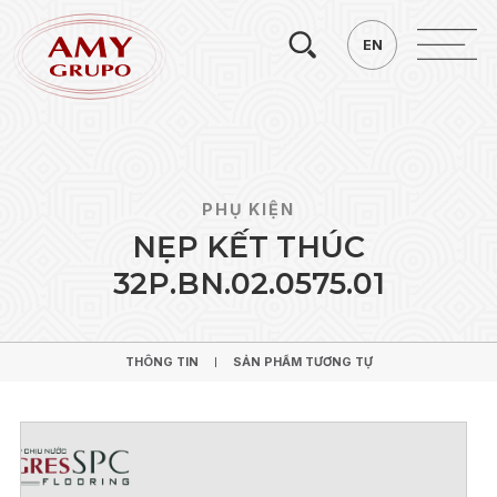
Tìm
EN
EN
kiếm.
PHỤ KIỆN
N
Ẹ
P
K
Ế
T
T
H
Ú
C
3
2
P
.
B
N
.
0
2
.
0
5
7
5
.
0
1
THÔNG TIN
SẢN PHẨM TƯƠNG TỰ
THÔNG TIN
SẢN PHẨM TƯƠNG TỰ