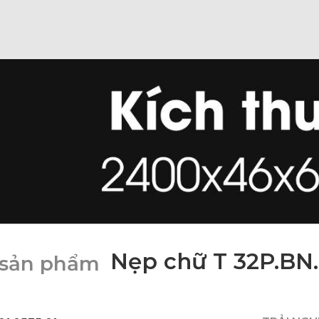
Nẹp chữ T 32P.BN.
 sản phẩm