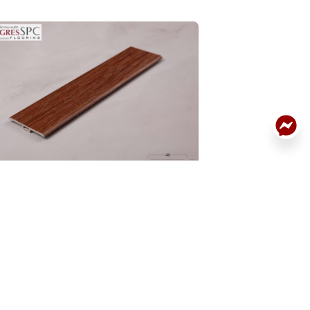
LẠI
 CHỮ T 32P.BN.01.0246.02
PHÀO CHÂN TƯỜN
CHI TIẾT
32P.BN.06.0246.0
32P.BN.01.0246.02
Mã: 32P.BN.06.0246.0
sản phẩm:
90.000
Giá sản phẩm:
190.00