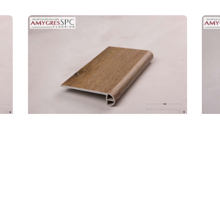
Nam
Nữ
và Tên
(*)
Điện Thoại
(*)
 dung yêu cầu
YÊU CẦU GỌI 
MŨI BẬC CẦU THANG SPC
NẸP
CHI TIẾT
32P.BN.03.0016.01
Mã: 
Mã: 32P.BN.03.0016.01
Giá 
Giá sản phẩm:
230.000