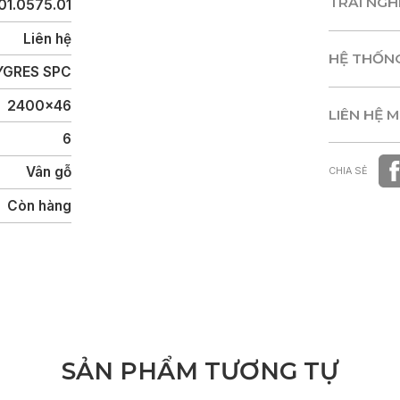
TRẢI NG
01.0575.01
TRẢI NG
Liên hệ
HỆ THỐN
GRES SPC
HỆ THỐN
2400x46
LIÊN HỆ 
6
LIÊN HỆ 
Vân gỗ
CHIA SẺ
Còn hàng
S
Ả
N
P
H
Ẩ
M
T
Ư
Ơ
N
G
T
Ự