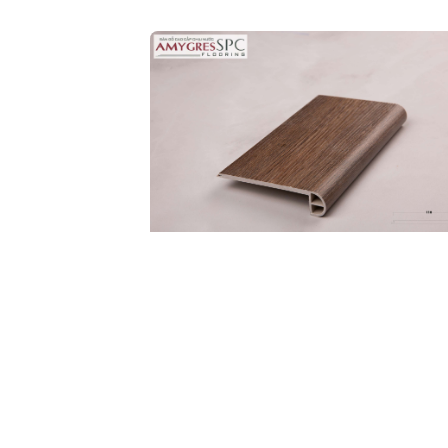
Họ 
Nội
MŨI BẬC CẦU THANG SPC
CHI TIẾT
32P.BN.03.0015.01
Mã: 32P.BN.03.0015.01
Giá sản phẩm:
230.000