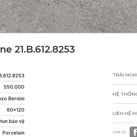
ne 21.B.612.8253
TRẢI NG
B.612.8253
TRẢI NG
550.000
HỆ THỐN
zo Bernini
HỆ THỐN
60x120
LIÊN HỆ 
hun bảo vệ
LIÊN HỆ 
Porcelain
CHIA SẺ