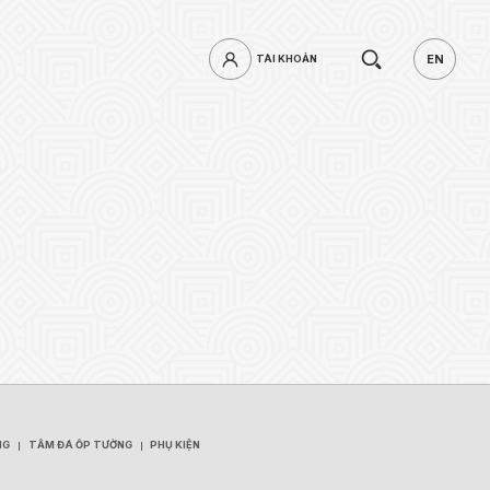
Tìm
EN
TÀI KHOẢN
TÀI KHOẢN
EN
kiếm.
mật khẩu?
ĐĂNG NHẬP
NG
TẤM ĐÁ ỐP TƯỜNG
PHỤ KIỆN
NG
TẤM ĐÁ ỐP TƯỜNG
PHỤ KIỆN