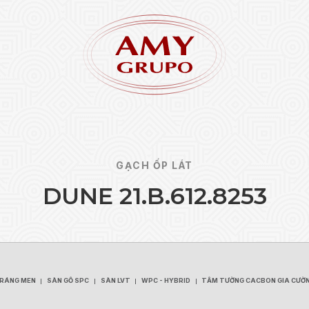
GẠCH ỐP LÁT
D
U
N
E
2
1
.
B
.
6
1
2
.
8
2
5
3
Quên 
ĐĂNG KÝ
TRÁNG MEN
SÀN GỖ SPC
SÀN LVT
WPC - HYBRID
TẤM TƯỜNG CACBON GIA CƯỜ
TRÁNG MEN
SÀN GỖ SPC
SÀN LVT
WPC - HYBRID
TẤM TƯỜNG CACBON GIA CƯỜ