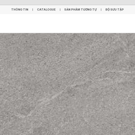
THÔNG TIN
CATALOGUE
SẢN PHẨM TƯƠNG TỰ
BỘ SƯU TẬP
THÔNG TIN
CATALOGUE
SẢN PHẨM TƯƠNG TỰ
BỘ SƯU TẬP