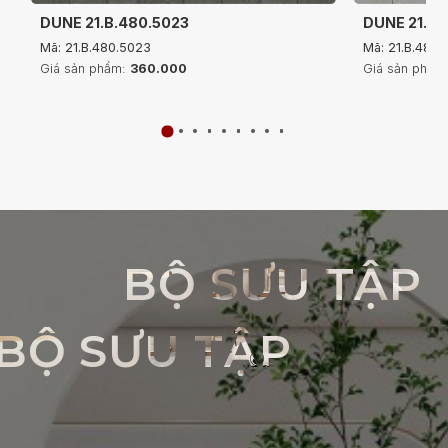
DUNE 21.B.480.5023
DUNE 21.B.
Mã: 21.B.480.5023
Mã: 21.B.480.
Giá sản phẩm:
360.000
Giá sản phẩm