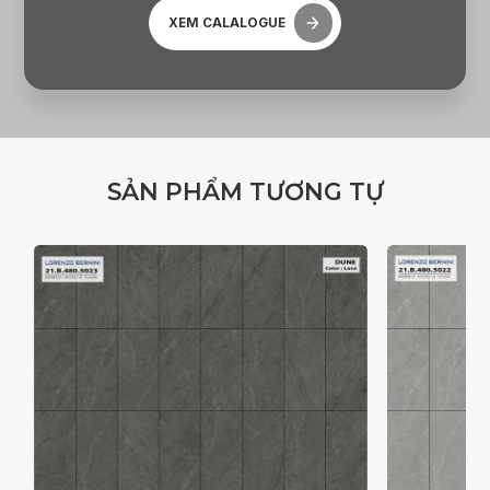
XEM CALALOGUE
S
Ả
N
P
H
Ẩ
M
T
Ư
Ơ
N
G
T
Ự