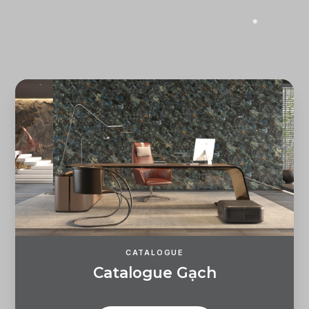
Quên mật khẩu?
ĐĂNG KÝ
ĐĂNG NHẬP
CATALOGUE
C
a
t
a
l
o
g
u
e
G
ạ
c
h