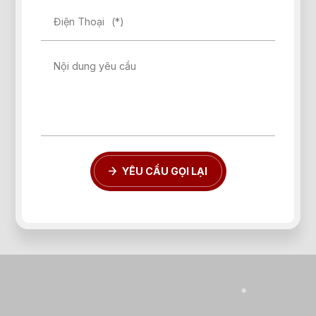
Điện Thoại
(*)
Nội dung yêu cầu
YÊU CẦU GỌI LẠI