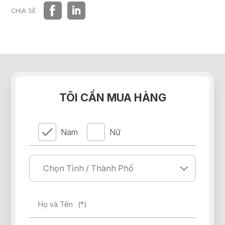
HỆ THỐNG PHÂN PHỐI
CHIA SẺ
TÔI CẦN MUA HÀNG
Nam
Nữ
Họ và Tên
(*)