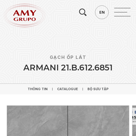
Tìm
EN
EN
kiếm.
GẠCH ỐP LÁT
A
R
M
A
N
I
2
1
.
B
.
6
1
2
.
6
8
5
1
THÔNG TIN
CATALOGUE
BỘ SƯU TẬP
THÔNG TIN
CATALOGUE
BỘ SƯU TẬP