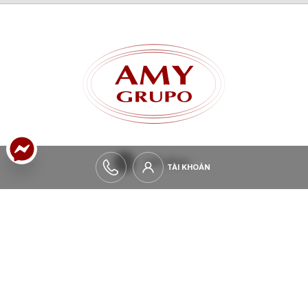
GẠCH ỐP LÁT
NGÓI GỐM TRÁNG MEN
MỞ RỘNG
TÀI KHOẢN
TÀI KHOẢN
LUÔN CẬP NHẬT THÔNG TIN
Nếu bạn muốn được thông báo về tất cả các tin tức
và hoạt động của
AMY GRUPO
, vui lòng viết email