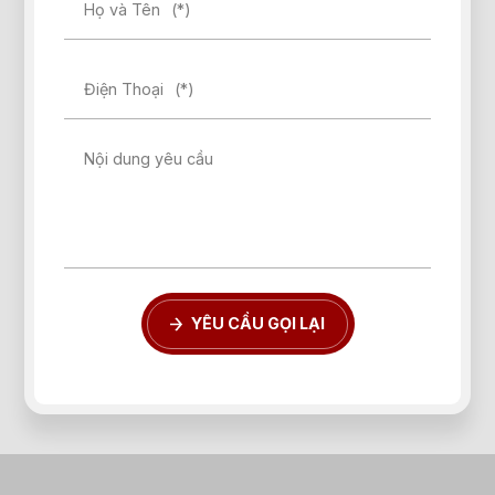
Họ và Tên
(*)
Điện Thoại
(*)
Nội dung yêu cầu
YÊU CẦU GỌI LẠI
Quên mật khẩu?