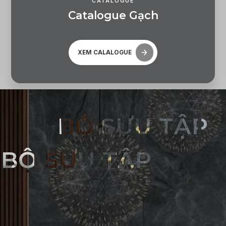
CATALOGUE
C
a
t
a
l
o
g
u
e
G
ạ
c
h
XEM CALALOGUE