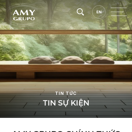
Tìm
EN
EN
kiếm.
TIN TỨC
T
I
N
S
Ự
K
I
Ệ
N