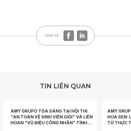
CHIA SẺ
T
I
N
L
I
Ê
N
Q
U
A
N
AMY GRUPO TỎA SÁNG TẠI HỘI THI
AMY GRUP
"AN TOÀN VỆ SINH VIÊN GIỎI" VÀ LIÊN
HOA SEN: 
HOAN "VŨ ĐIỆU CÔNG NHÂN" TỈNH
TỪ THỰC T
PHÚ THỌ 2026