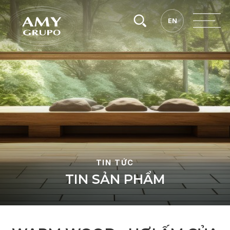
Tìm
EN
EN
kiếm.
TIN TỨC
T
I
N
S
Ả
N
P
H
Ẩ
M