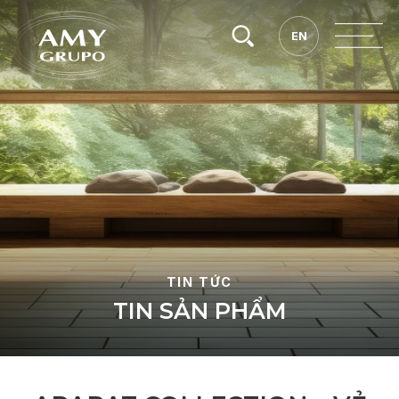
Tìm
EN
EN
kiếm.
TIN TỨC
T
I
N
S
Ả
N
P
H
Ẩ
M