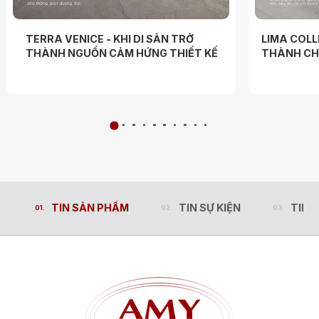
TERRA VENICE - KHI DI SẢN TRỞ
LIMA COLL
THÀNH NGUỒN CẢM HỨNG THIẾT KẾ
THÀNH CHẤ
TIN SẢN PHẨM
TIN SỰ KIỆN
TIN 
TIN SẢN PHẨM
TIN SỰ KIỆN
TIN 