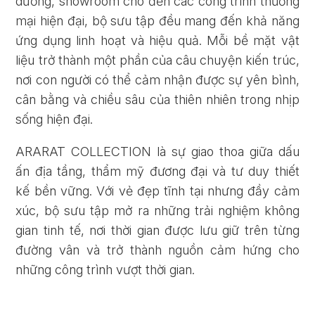
dưỡng, showroom cho đến các công trình thương
Quên mật khẩu?
mại hiện đại, bộ sưu tập đều mang đến khả năng
ứng dụng linh hoạt và hiệu quả. Mỗi bề mặt vật
liệu trở thành một phần của câu chuyện kiến trúc,
ĐĂNG KÝ
ĐĂNG NHẬP
nơi con người có thể cảm nhận được sự yên bình,
cân bằng và chiều sâu của thiên nhiên trong nhịp
sống hiện đại.
ARARAT COLLECTION là sự giao thoa giữa dấu
ấn địa tầng, thẩm mỹ đương đại và tư duy thiết
kế bền vững. Với vẻ đẹp tĩnh tại nhưng đầy cảm
xúc, bộ sưu tập mở ra những trải nghiệm không
gian tinh tế, nơi thời gian được lưu giữ trên từng
đường vân và trở thành nguồn cảm hứng cho
những công trình vượt thời gian.