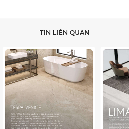
T
I
N
L
I
Ê
N
Q
U
A
N