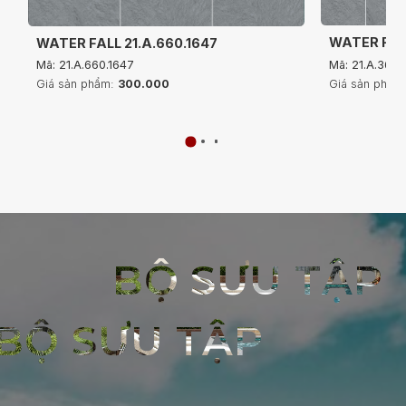
WATER FALL
WATER FALL 21.A.660.1647
Mã: 21.A.360
Mã: 21.A.660.1647
Giá sản phẩm
Giá sản phẩm:
300.000