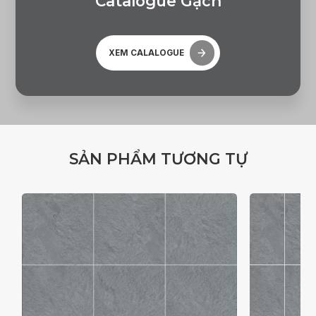
C
a
t
a
l
o
g
u
e
G
ạ
c
h
XEM CALALOGUE
S
Ả
N
P
H
Ẩ
M
T
Ư
Ơ
N
G
T
Ự