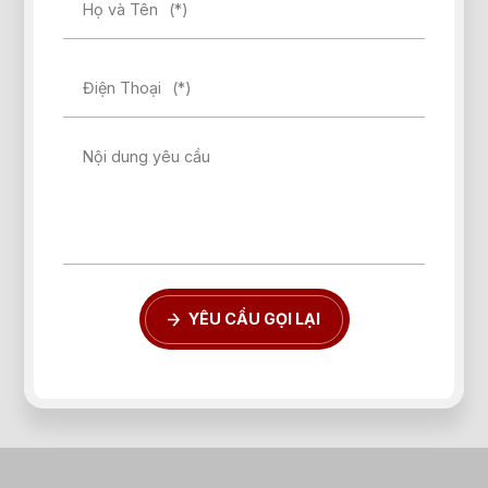
Họ và Tên
(*)
Điện Thoại
(*)
Nội dung yêu cầu
YÊU CẦU GỌI LẠI