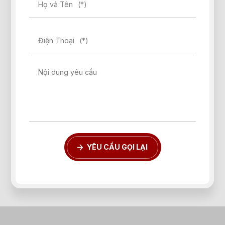
Họ và Tên
(*)
Điện Thoại
(*)
Nội dung yêu cầu
YÊU CẦU GỌI LẠI