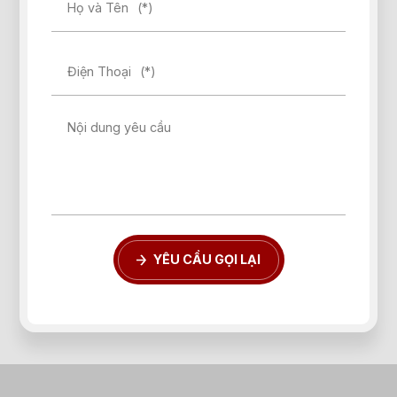
Họ và Tên
(*)
Điện Thoại
(*)
Nội dung yêu cầu
YÊU CẦU GỌI LẠI
Quên mật khẩu?