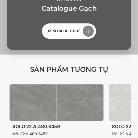
C
a
t
a
l
o
g
u
e
G
ạ
c
h
XEM CALALOGUE
S
Ả
N
P
H
Ẩ
M
T
Ư
Ơ
N
G
T
Ự
SOLO 22.A.480.3459
SOLO 22.A
Mã: 22.A.480.3459
Mã: 22.A.480