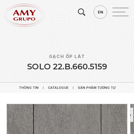
Tìm
EN
EN
kiếm.
GẠCH ỐP LÁT
S
O
L
O
2
2
.
B
.
6
6
0
.
5
1
5
9
THÔNG TIN
CATALOGUE
SẢN PHẨM TƯƠNG TỰ
THÔNG TIN
CATALOGUE
SẢN PHẨM TƯƠNG TỰ