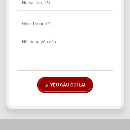
Họ và Tên
(*)
Điện Thoại
(*)
Nội dung yêu cầu
YÊU CẦU GỌI LẠI
Quên mật khẩu?