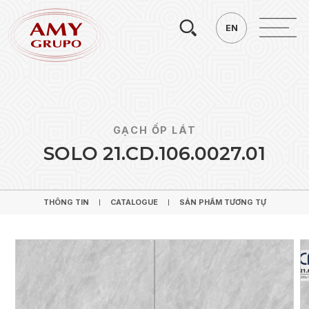
Tìm
EN
EN
kiếm.
GẠCH ỐP LÁT
S
O
L
O
2
1
.
C
D
.
1
0
6
.
0
0
2
7
.
0
1
THÔNG TIN
CATALOGUE
SẢN PHẨM TƯƠNG TỰ
THÔNG TIN
CATALOGUE
SẢN PHẨM TƯƠNG TỰ