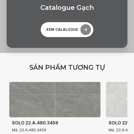
C
a
t
a
l
o
g
u
e
G
ạ
c
h
XEM CALALOGUE
S
Ả
N
P
H
Ẩ
M
T
Ư
Ơ
N
G
T
Ự
SOLO 22.A.480.3459
SOLO 22.A
Mã: 22.A.480.3459
Mã: 22.A.480