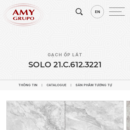
Tìm
EN
EN
kiếm.
GẠCH ỐP LÁT
S
O
L
O
2
1
.
C
.
6
1
2
.
3
2
2
1
THÔNG TIN
CATALOGUE
SẢN PHẨM TƯƠNG TỰ
THÔNG TIN
CATALOGUE
SẢN PHẨM TƯƠNG TỰ