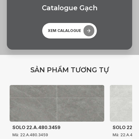
C
a
t
a
l
o
g
u
e
G
ạ
c
h
XEM CALALOGUE
S
Ả
N
P
H
Ẩ
M
T
Ư
Ơ
N
G
T
Ự
SOLO 22.A.480.3459
SOLO 22.A
Mã: 22.A.480.3459
Mã: 22.A.480