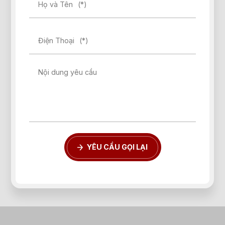
Họ và Tên
(*)
Điện Thoại
(*)
Nội dung yêu cầu
YÊU CẦU GỌI LẠI
Quên mật khẩu?