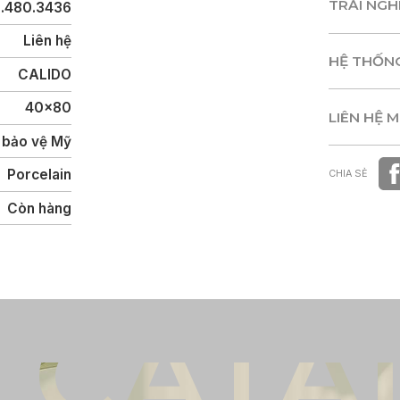
TRẢI NG
C.480.3436
TRẢI NG
Liên hệ
HỆ THỐN
CALIDO
HỆ THỐN
40x80
LIÊN HỆ 
 bảo vệ Mỹ
LIÊN HỆ 
Porcelain
CHIA SẺ
Còn hàng