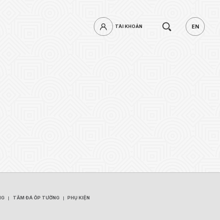
Tìm
EN
TÀI KHOẢN
TÀI KHOẢN
EN
kiếm.
mật khẩu?
ĐĂNG NHẬP
NG
TẤM ĐÁ ỐP TƯỜNG
PHỤ KIỆN
NG
TẤM ĐÁ ỐP TƯỜNG
PHỤ KIỆN