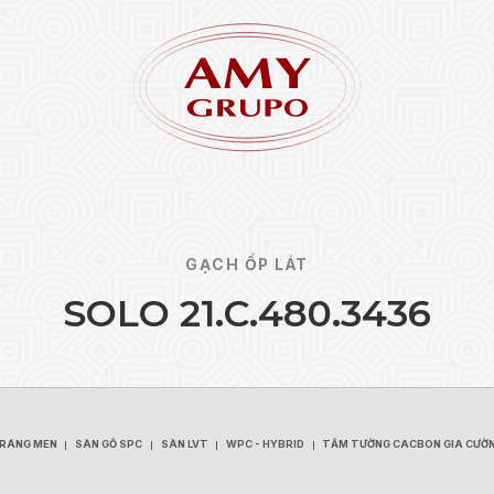
GẠCH ỐP LÁT
S
O
L
O
2
1
.
C
.
4
8
0
.
3
4
3
6
Quên 
ĐĂNG KÝ
TRÁNG MEN
SÀN GỖ SPC
SÀN LVT
WPC - HYBRID
TẤM TƯỜNG CACBON GIA CƯỜ
TRÁNG MEN
SÀN GỖ SPC
SÀN LVT
WPC - HYBRID
TẤM TƯỜNG CACBON GIA CƯỜ