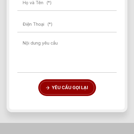
Họ và Tên
(*)
Điện Thoại
(*)
Nội dung yêu cầu
YÊU CẦU GỌI LẠI