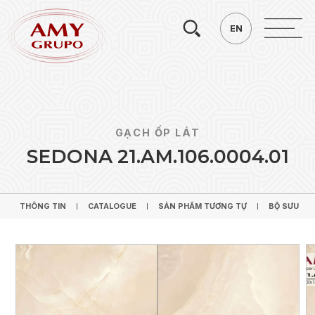
Tìm
EN
EN
kiếm.
GẠCH ỐP LÁT
S
E
D
O
N
A
2
1
.
A
M
.
1
0
6
.
0
0
0
4
.
0
1
THÔNG TIN
CATALOGUE
SẢN PHẨM TƯƠNG TỰ
BỘ SƯU TẬ
THÔNG TIN
CATALOGUE
SẢN PHẨM TƯƠNG TỰ
BỘ SƯU TẬ