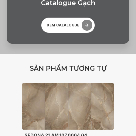
C
a
t
a
l
o
g
u
e
G
ạ
c
h
XEM CALALOGUE
S
Ả
N
P
H
Ẩ
M
T
Ư
Ơ
N
G
T
Ự
SEDONA 21.AM.107.0004.04