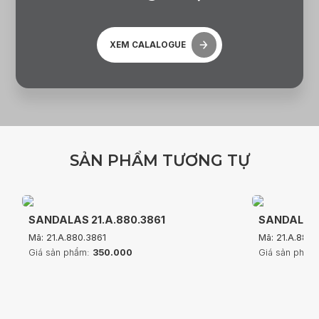
XEM CALALOGUE
S
Ả
N
P
H
Ẩ
M
T
Ư
Ơ
N
G
T
Ự
SANDALAS 21.A.880.3861
SANDALAS 
Mã: 21.A.880.3861
Mã: 21.A.880
Giá sản phẩm:
350.000
Giá sản phẩm