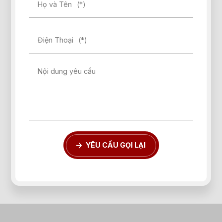
Họ và Tên
(*)
Điện Thoại
(*)
Nội dung yêu cầu
YÊU CẦU GỌI LẠI