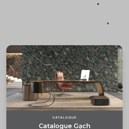
Quên mật khẩu?
ĐĂNG KÝ
ĐĂNG NHẬP
CATALOGUE
C
a
t
a
l
o
g
u
e
G
ạ
c
h