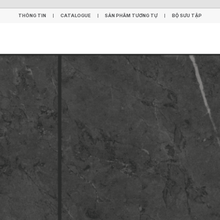
THÔNG TIN
CATALOGUE
SẢN PHẨM TƯƠNG TỰ
BỘ SƯU TẬP
THÔNG TIN
CATALOGUE
SẢN PHẨM TƯƠNG TỰ
BỘ SƯU TẬP