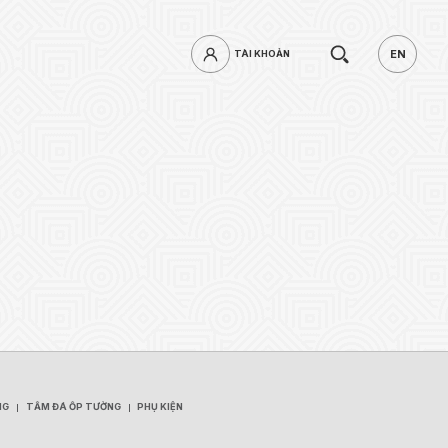
Tìm
EN
TÀI KHOẢN
TÀI KHOẢN
EN
kiếm.
mật khẩu?
ĐĂNG NHẬP
NG
TẤM ĐÁ ỐP TƯỜNG
PHỤ KIỆN
NG
TẤM ĐÁ ỐP TƯỜNG
PHỤ KIỆN