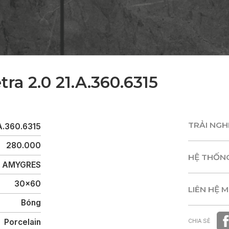
tra 2.0 21.A.360.6315
TRẢI NG
A.360.6315
TRẢI NG
280.000
HỆ THỐN
AMYGRES
HỆ THỐN
30x60
LIÊN HỆ 
Bóng
LIÊN HỆ 
Porcelain
CHIA SẺ