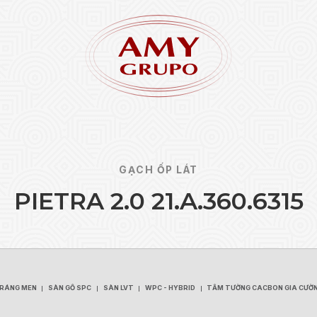
GẠCH ỐP LÁT
P
I
E
T
R
A
2
.
0
2
1
.
A
.
3
6
0
.
6
3
1
5
Quên 
ĐĂNG KÝ
TRÁNG MEN
SÀN GỖ SPC
SÀN LVT
WPC - HYBRID
TẤM TƯỜNG CACBON GIA CƯỜ
TRÁNG MEN
SÀN GỖ SPC
SÀN LVT
WPC - HYBRID
TẤM TƯỜNG CACBON GIA CƯỜ