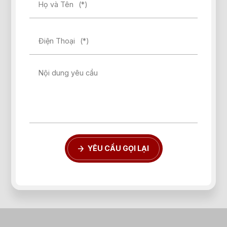
Họ và Tên
(*)
Điện Thoại
(*)
Nội dung yêu cầu
YÊU CẦU GỌI LẠI