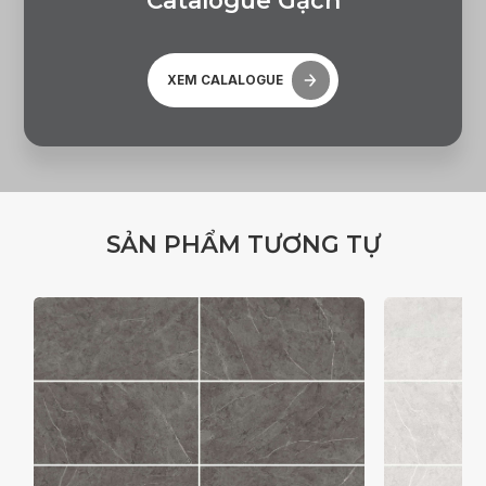
C
a
t
a
l
o
g
u
e
G
ạ
c
h
XEM CALALOGUE
S
Ả
N
P
H
Ẩ
M
T
Ư
Ơ
N
G
T
Ự