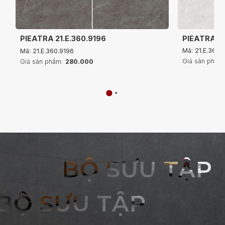
PIEATRA 21
PIEATRA 21.E.360.9196
Mã: 21.E.360.
Mã: 21.E.360.9196
Giá sản phẩm
Giá sản phẩm:
280.000