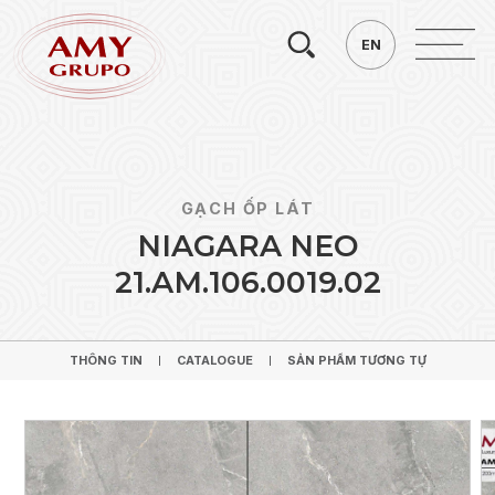
Tìm
EN
EN
kiếm.
GẠCH ỐP LÁT
N
I
A
G
A
R
A
N
E
O
2
1
.
A
M
.
1
0
6
.
0
0
1
9
.
0
2
THÔNG TIN
CATALOGUE
SẢN PHẨM TƯƠNG TỰ
THÔNG TIN
CATALOGUE
SẢN PHẨM TƯƠNG TỰ