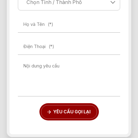
Họ và Tên
(*)
Điện Thoại
(*)
Nội dung yêu cầu
YÊU CẦU GỌI LẠI