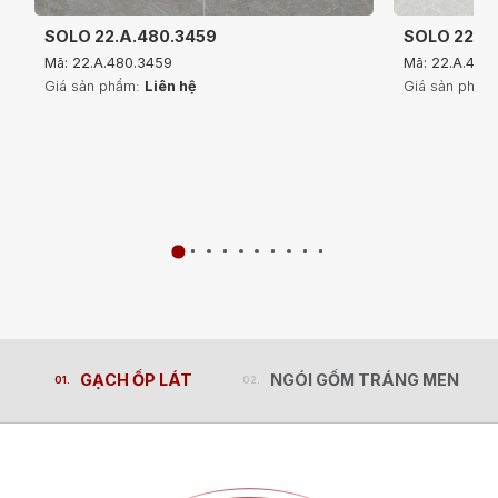
SOLO 22.A.480.3459
SOLO 22.A
Mã: 22.A.480.3459
Mã: 22.A.480
Giá sản phẩm:
Liên hệ
Giá sản phẩm
GẠCH ỐP LÁT
NGÓI GỐM TRÁNG MEN
GẠCH ỐP LÁT
NGÓI GỐM TRÁNG MEN