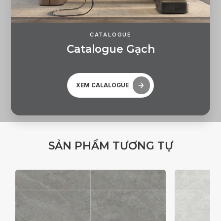
CATALOGUE
C
a
t
a
l
o
g
u
e
G
ạ
c
h
XEM CALALOGUE
S
Ả
N
P
H
Ẩ
M
T
Ư
Ơ
N
G
T
Ự