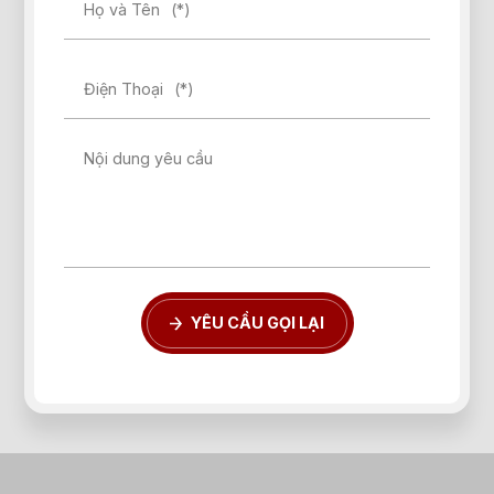
Họ và Tên
(*)
Điện Thoại
(*)
Nội dung yêu cầu
YÊU CẦU GỌI LẠI