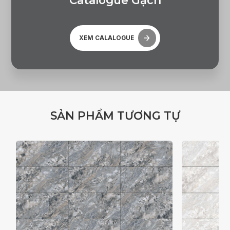
C
a
t
a
l
o
g
u
e
G
ạ
c
h
XEM CALALOGUE
S
Ả
N
P
H
Ẩ
M
T
Ư
Ơ
N
G
T
Ự