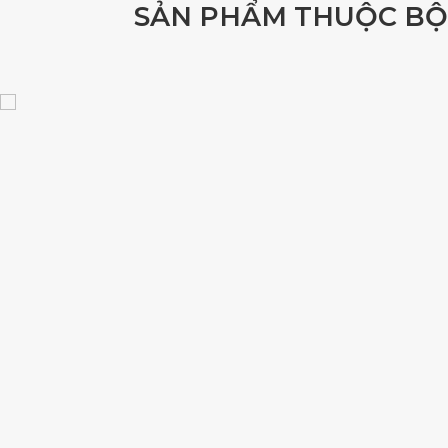
S
Ả
N
P
H
Ẩ
M
T
H
U
Ộ
C
B