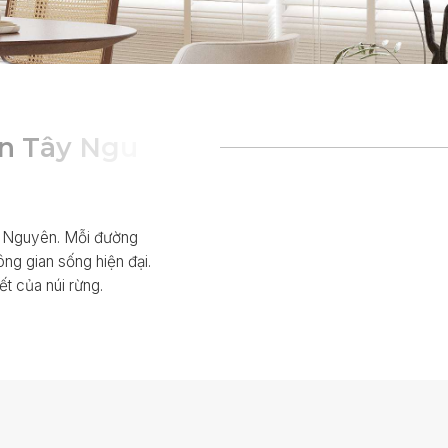
n
T
â
y
N
g
u
y
ê
n
ây Nguyên. Mỗi đường
ng gian sống hiện đại.
ết của núi rừng.