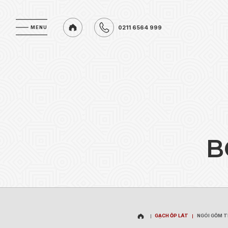
0211 6564 999
MENU
MENU
0211 6564 999
B
GẠCH ỐP LÁT
NGÓI GỐM 