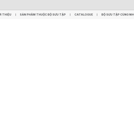
TRÁNG MEN
SÀN GỖ SPC
SÀN LVT
WPC - HYBRID
TẤM TƯỜNG CACBON GIA CƯỜ
ỚI THIỆU
SẢN PHẨM THUỘC BỘ SƯU TẬP
CATALOGUE
BỘ SƯU TẬP CÙNG N
ỚI THIỆU
SẢN PHẨM THUỘC BỘ SƯU TẬP
CATALOGUE
BỘ SƯU TẬP CÙNG N