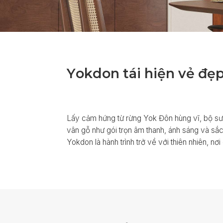
Y
o
k
d
o
n
t
á
i
h
i
ệ
n
v
ẻ
đ
ẹ
Lấy cảm hứng từ rừng Yok Đôn hùng vĩ, bộ sư
vân gỗ như gói trọn âm thanh, ánh sáng và s
Yokdon là hành trình trở về với thiên nhiên, n