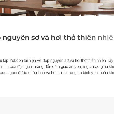
p
n
g
u
y
ê
n
s
ơ
v
à
h
ơ
i
t
h
ở
t
h
i
ê
n
n
h
i
ê
u tập Yokdon tái hiện vẻ đẹp nguyên sơ và hơi thở thiên nhiên T
ắc màu của đại ngàn, mang đến cảm giác an yên, mộc mạc giữa khô
ơi con người được chữa lành và hòa mình trong sự bình yên thuần khi