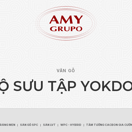
VÂN GỖ
Ộ
S
Ư
U
T
Ậ
P
Y
O
K
D
Quên 
ĐĂNG KÝ
TRÁNG MEN
SÀN GỖ SPC
SÀN LVT
WPC - HYBRID
TẤM TƯỜNG CACBON GIA CƯỜ