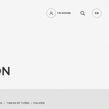
Tìm
EN
TÀI KHOẢN
TÀI KHOẢN
EN
kiếm.
O
N
mật khẩu?
ĐĂNG NHẬP
NG
TẤM ĐÁ ỐP TƯỜNG
PHỤ KIỆN