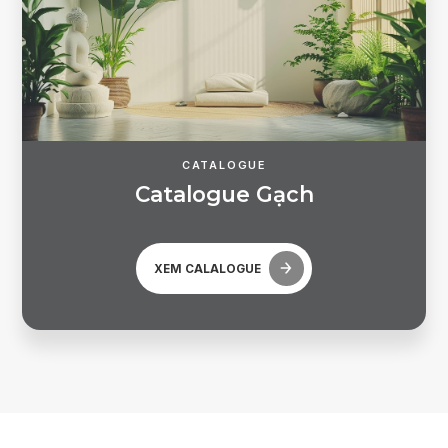
CATALOGUE
C
a
t
a
l
o
g
u
e
G
ạ
c
h
XEM CALALOGUE
Quên mật khẩu?