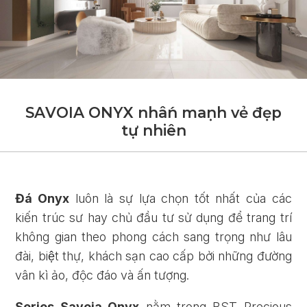
S
A
V
O
I
A
O
N
Y
X
n
h
â
n
m
a
n
h
v
ẻ
đ
ẹ
p
t
ự
n
h
i
ê
n
Đá Onyx
luôn là sự lựa chọn tốt nhất của các
kiến trúc sư hay chủ đầu tư sử dụng để trang trí
không gian theo phong cách sang trọng như lâu
đài, biệt thự, khách sạn cao cấp bởi những đường
vân kì ảo, độc đáo và ấn tượng.
Series Savoia Onyx
nằm trong BST Precious