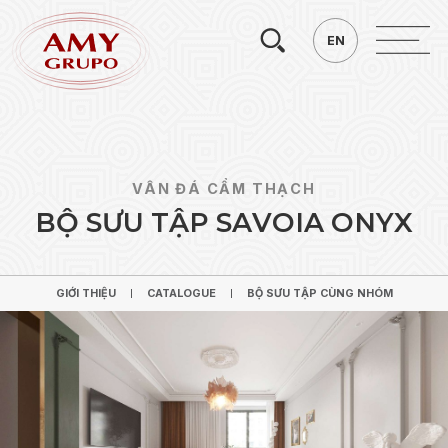
Tìm
EN
EN
kiếm.
VÂN ĐÁ CẨM THẠCH
B
Ộ
S
Ư
U
T
Ậ
P
S
A
V
O
I
A
O
N
Y
X
GIỚI THIỆU
CATALOGUE
BỘ SƯU TẬP CÙNG NHÓM
GIỚI THIỆU
CATALOGUE
BỘ SƯU TẬP CÙNG NHÓM