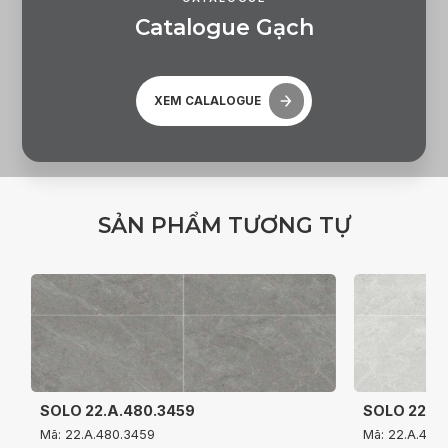
C
a
t
a
l
o
g
u
e
G
ạ
c
h
XEM CALALOGUE
S
Ả
N
P
H
Ẩ
M
T
Ư
Ơ
N
G
T
Ự
SOLO 22.A.480.3459
SOLO 22.A
Mã: 22.A.480.3459
Mã: 22.A.480