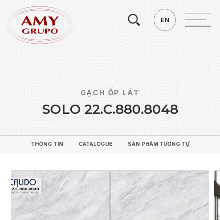
Tìm
EN
EN
kiếm.
GẠCH ỐP LÁT
S
O
L
O
2
2
.
C
.
8
8
0
.
8
0
4
8
THÔNG TIN
CATALOGUE
SẢN PHẨM TƯƠNG TỰ
THÔNG TIN
CATALOGUE
SẢN PHẨM TƯƠNG TỰ