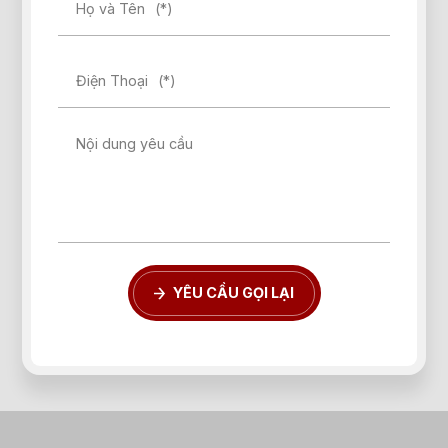
Họ và Tên
(*)
Điện Thoại
(*)
Nội dung yêu cầu
YÊU CẦU GỌI LẠI
Quên mật khẩu?