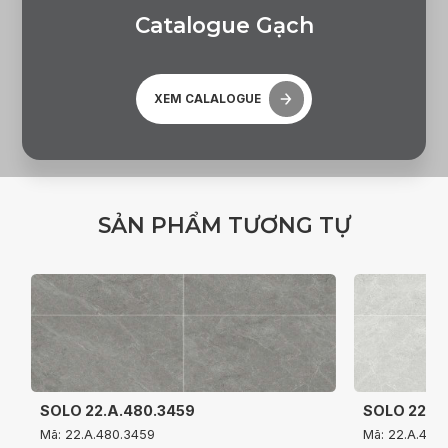
C
a
t
a
l
o
g
u
e
G
ạ
c
h
XEM CALALOGUE
S
Ả
N
P
H
Ẩ
M
T
Ư
Ơ
N
G
T
Ự
SOLO 22.A.480.3459
SOLO 22.A
Mã: 22.A.480.3459
Mã: 22.A.480