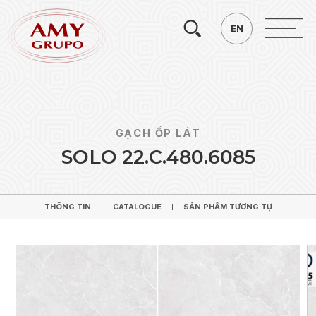
Tìm
EN
EN
kiếm.
GẠCH ỐP LÁT
S
O
L
O
2
2
.
C
.
4
8
0
.
6
0
8
5
THÔNG TIN
CATALOGUE
SẢN PHẨM TƯƠNG TỰ
THÔNG TIN
CATALOGUE
SẢN PHẨM TƯƠNG TỰ