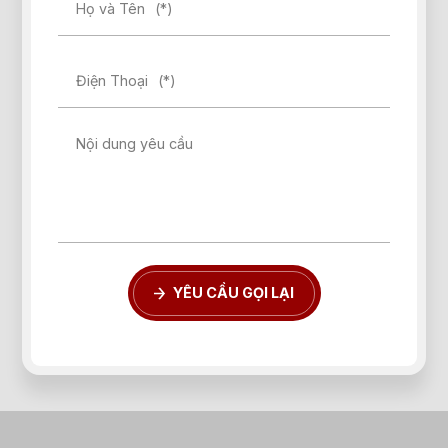
Họ và Tên
(*)
Điện Thoại
(*)
Nội dung yêu cầu
YÊU CẦU GỌI LẠI
Quên mật khẩu?