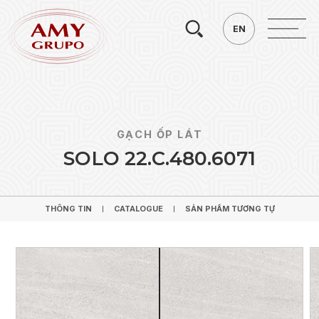
Tìm
EN
EN
kiếm.
GẠCH ỐP LÁT
S
O
L
O
2
2
.
C
.
4
8
0
.
6
0
7
1
THÔNG TIN
CATALOGUE
SẢN PHẨM TƯƠNG TỰ
THÔNG TIN
CATALOGUE
SẢN PHẨM TƯƠNG TỰ