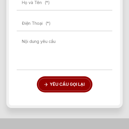
Họ và Tên
(*)
Điện Thoại
(*)
Nội dung yêu cầu
YÊU CẦU GỌI LẠI
Quên mật khẩu?