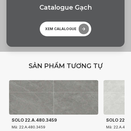
C
a
t
a
l
o
g
u
e
G
ạ
c
h
XEM CALALOGUE
S
Ả
N
P
H
Ẩ
M
T
Ư
Ơ
N
G
T
Ự
SOLO 22.A.480.3459
SOLO 22.A
Mã: 22.A.480.3459
Mã: 22.A.480