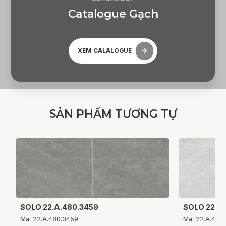
C
a
t
a
l
o
g
u
e
G
ạ
c
h
XEM CALALOGUE
S
Ả
N
P
H
Ẩ
M
T
Ư
Ơ
N
G
T
Ự
SOLO 22.A.480.3459
SOLO 22.A
Mã: 22.A.480.3459
Mã: 22.A.480