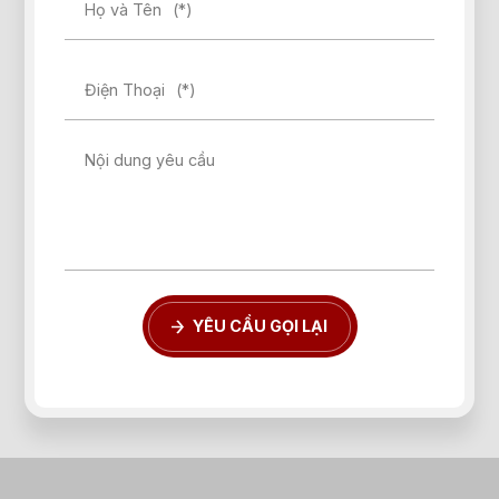
Họ và Tên
(*)
Điện Thoại
(*)
Nội dung yêu cầu
YÊU CẦU GỌI LẠI
Quên mật khẩu?