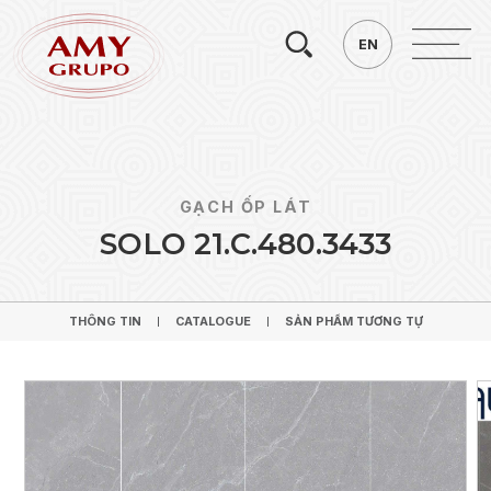
Tìm
EN
EN
kiếm.
GẠCH ỐP LÁT
S
O
L
O
2
1
.
C
.
4
8
0
.
3
4
3
3
THÔNG TIN
CATALOGUE
SẢN PHẨM TƯƠNG TỰ
THÔNG TIN
CATALOGUE
SẢN PHẨM TƯƠNG TỰ