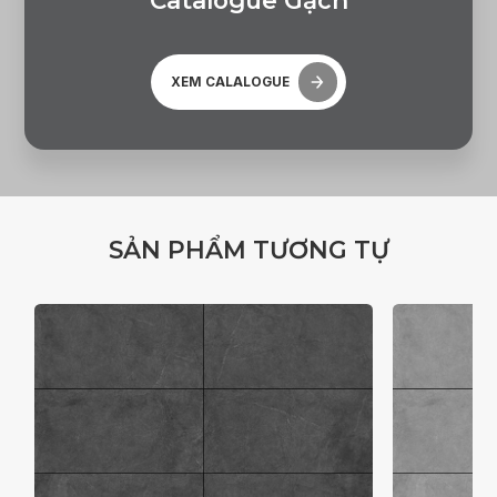
C
a
t
a
l
o
g
u
e
G
ạ
c
h
XEM CALALOGUE
S
Ả
N
P
H
Ẩ
M
T
Ư
Ơ
N
G
T
Ự