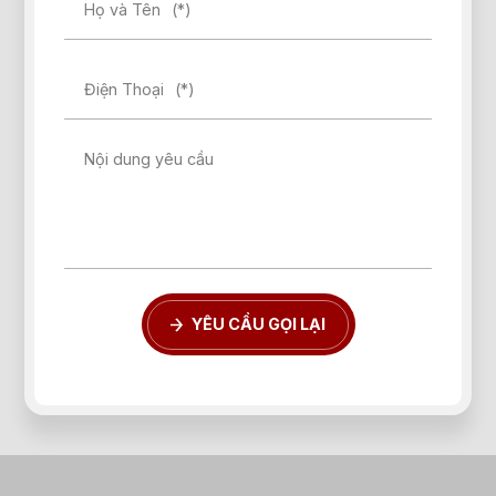
Họ và Tên
(*)
Điện Thoại
(*)
Nội dung yêu cầu
YÊU CẦU GỌI LẠI