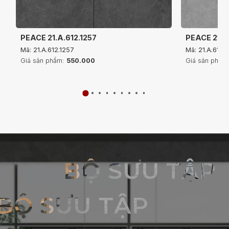
PEACE 21.A.612.1257
PEACE 21.A
Mã: 21.A.612.1257
Mã: 21.A.612.
Giá sản phẩm:
550.000
Giá sản phẩm