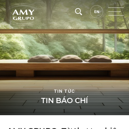
Tìm
EN
EN
kiếm.
TIN TỨC
T
I
N
B
Á
O
C
H
Í