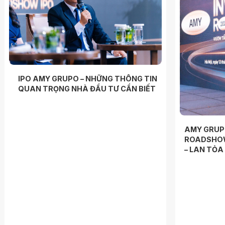
IPO AMY GRUPO – NHỮNG THÔNG TIN
QUAN TRỌNG NHÀ ĐẦU TƯ CẦN BIẾT
AMY GRUP
ROADSHOW
– LAN TỎ