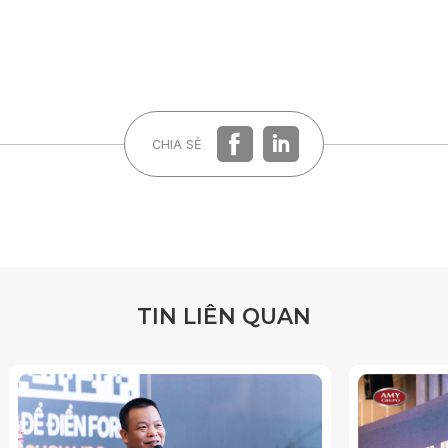
CHIA SẺ
T
I
N
L
I
Ê
N
Q
U
A
N