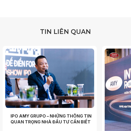
T
I
N
L
I
Ê
N
Q
U
A
N
IPO AMY GRUPO – NHỮNG THÔNG TIN
QUAN TRỌNG NHÀ ĐẦU TƯ CẦN BIẾT