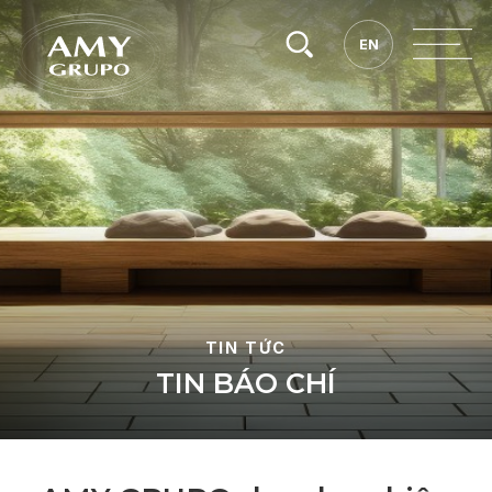
Tìm
EN
EN
kiếm.
TIN TỨC
T
I
N
B
Á
O
C
H
Í