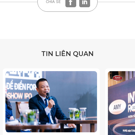
CHIA SẺ
T
I
N
L
I
Ê
N
Q
U
A
N