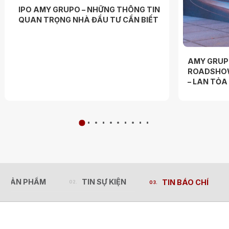
IPO AMY GRUPO – NHỮNG THÔNG TIN
QUAN TRỌNG NHÀ ĐẦU TƯ CẦN BIẾT
AMY GRUP
ROADSHOW
– LAN TỎ
N SẢN PHẨM
TIN SỰ KIỆN
TIN BÁO CHÍ
N SẢN PHẨM
TIN SỰ KIỆN
TIN BÁO CHÍ