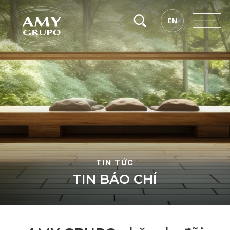
Tìm
EN
EN
kiếm.
TIN TỨC
T
I
N
B
Á
O
C
H
Í