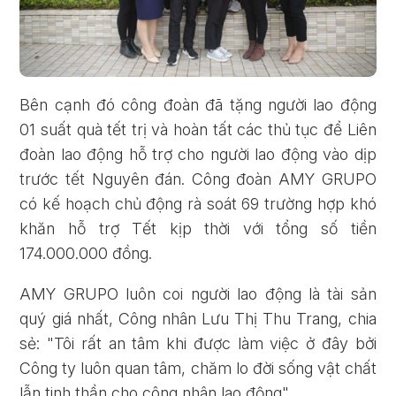
Bên cạnh đó công đoàn đã tặng người lao động
01 suất quà tết trị và hoàn tất các thủ tục để Liên
đoàn lao động hỗ trợ cho người lao động vào dịp
trước tết Nguyên đán. Công đoàn AMY GRUPO
có kế hoạch chủ động rà soát 69 trường hợp khó
khăn hỗ trợ Tết kịp thời với tổng số tiền
Quên mật khẩu?
174.000.000 đồng.
AMY GRUPO luôn coi người lao động là tài sản
ĐĂNG KÝ
ĐĂNG NHẬP
quý giá nhất, Công nhân Lưu Thị Thu Trang, chia
sẻ: "Tôi rất an tâm khi được làm việc ở đây bởi
Công ty luôn quan tâm, chăm lo đời sống vật chất
lẫn tinh thần cho công nhân lao động".